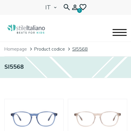
IT
0
EYEGLASSES
Homepage
Product codice
SI5568
KIDENTITY
SI5568
BLOG
🩷 OUR HEART