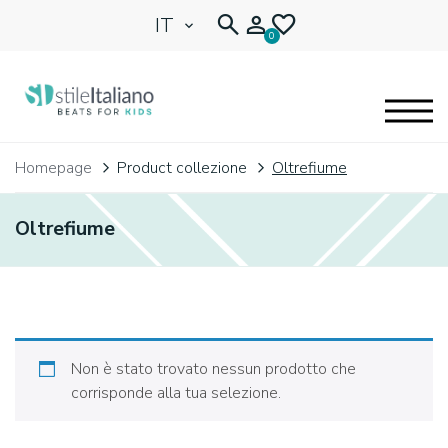
IT
0
EYEGLASSES
Homepage
Product collezione
Oltrefiume
KIDENTITY
Oltrefiume
BLOG
🩷 OUR HEART
Non è stato trovato nessun prodotto che
corrisponde alla tua selezione.