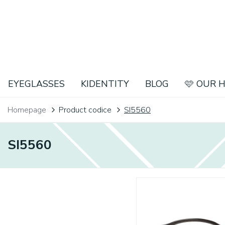
EYEGLASSES
KIDENTITY
BLOG
🩷 OUR 
Homepage
Product codice
SI5560
SI5560