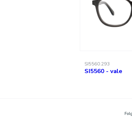
Suchen:
SI5560.293
SI5560 - vale
Fol