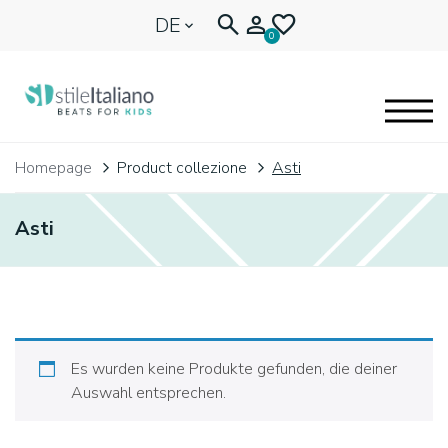
DE
0
EYEGLASSES
Homepage
Product collezione
Asti
KIDENTITY
Asti
BLOG
🩷 OUR HEART
Es wurden keine Produkte gefunden, die deiner
Auswahl entsprechen.