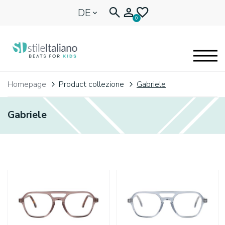
DE
0
EYEGLASSES
Homepage
Product collezione
Gabriele
KIDENTITY
Gabriele
BLOG
🩷 OUR HEART