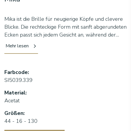
Mika ist die Brille für neugierige Köpfe und clevere
Blicke. Die rechteckige Form mit sanft abgerundeten
Ecken passt sich jedem Gesicht an, während der
Schlüssellochsteg wie gemacht ist für freche
Mehr lesen
Augenblicke. Die farbigen, verklebten Bügel sorgen
für Charakter und Spielfreude, das robuste
Scharnier hält auch den lebhaftesten Tagen stand
Farbcode:
und der verstellbare pantoskopische Winkel ist
SI5039.339
bereit für Linsen der neuen Generation – richtig
smart. Unisex, bequem und immer in Bewegung:
Material:
Mika ist Dynamik pur, genau wie die Kinder, die sie
Acetat
tragen.
Größen:
44 - 16 - 130