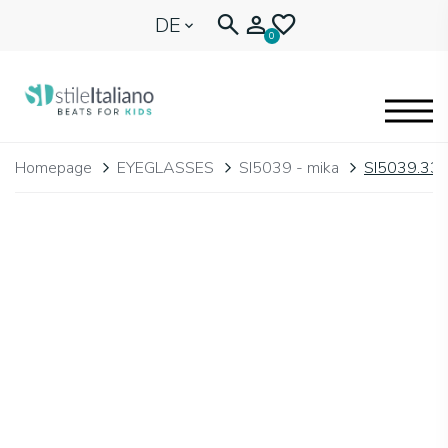
DE
0
EYEGLASSES
Homepage
EYEGLASSES
SI5039 - mika
SI5039.33
KIDENTITY
BLOG
🩷 OUR HEART