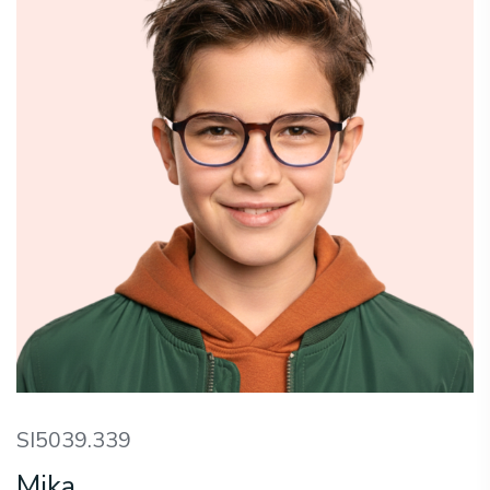
SI5039.339
Mika