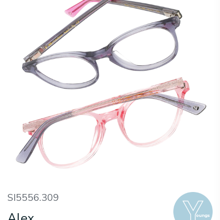
SI5556.309
Alex