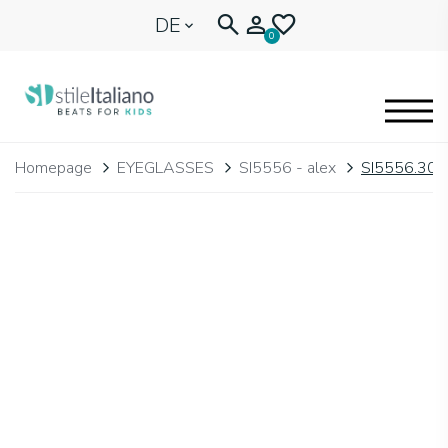
DE
0
EYEGLASSES
Homepage
EYEGLASSES
SI5556 - alex
SI5556.309
KIDENTITY
BLOG
🩷 OUR HEART