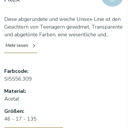
Diese abgerundete und weiche Unisex-Linie ist den
Gesichtern von Teenagern gewidmet. Transparente
und abgetönte Farben, eine wesentliche und
schnelle kontrastierende Verklebung an den
Mehr lesen
Bügeln, die einen Endeffekt verleiht, und eine
Schlüssellochbrücke, um einen Vintage-Hauch zu
verleihen. Das Flex-Scharnier mit Schlinger-System
Farbcode:
sorgt für Festigkeit und Komfort im Gesicht.
SI5556.309
Material:
Acetat
Größen:
46 - 17 - 135