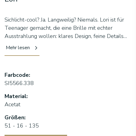
Sichlicht-cool? Ja. Langweilig? Niemals. Lori ist für
Teenager gemacht, die eine Brille mit echter
Ausstrahlung wollen: klares Design, feine Details
und ein gearbeitetes Innenleben, das Qualität zeigt.
Mehr lesen
Und die gelbe Spitze am Bügel? Ein kleiner
Energieschub – genau richtig, um aufzufallen.
Unisex, in 5 Farben – perfekt für alle, die keine
Farbcode:
Kinderbrille mehr wollen, aber auch noch nicht bei
SI5566.338
den zu ernsten Erwachsenenmodellen
angekommen sind.
Material:
Acetat
Größen:
51 - 16 - 135