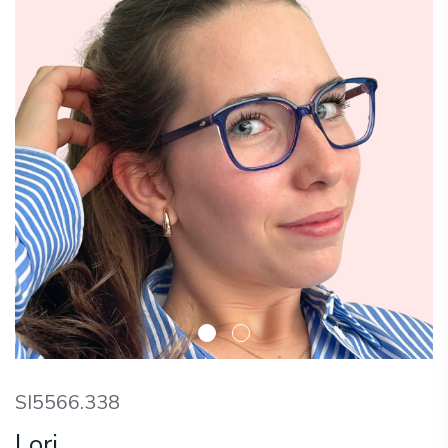
SI5566.338
Lori