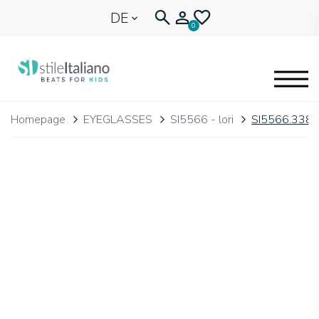
DE
0
EYEGLASSES
Homepage
EYEGLASSES
SI5566 - lori
SI5566.338
KIDENTITY
BLOG
🩷 OUR HEART