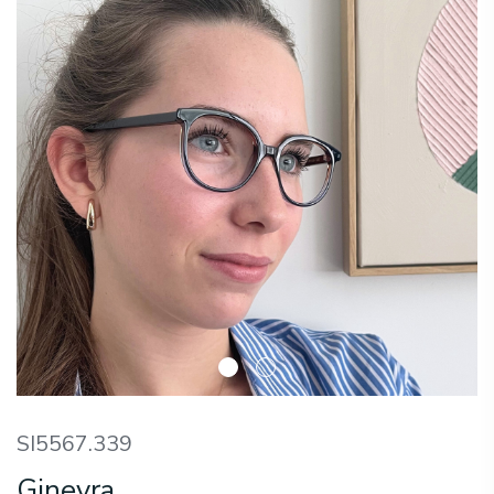
SI5567.339
Ginevra