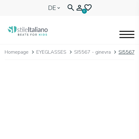
DE
0
EYEGLASSES
Homepage
EYEGLASSES
SI5567 - ginevra
SI5567.
KIDENTITY
BLOG
🩷 OUR HEART