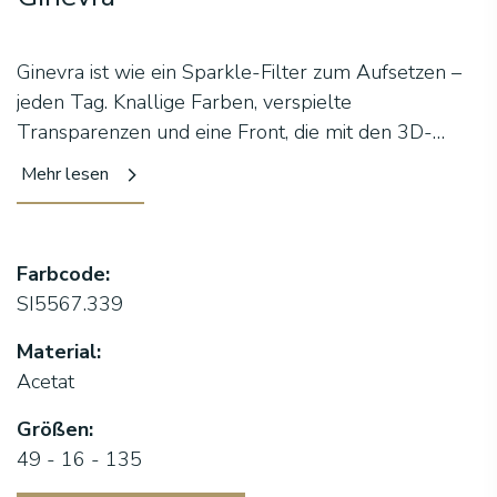
Ginevra ist wie ein Sparkle-Filter zum Aufsetzen –
jeden Tag. Knallige Farben, verspielte
Transparenzen und eine Front, die mit den 3D-
Fräsungen richtig auffällt, sobald das Licht sie trifft.
Mehr lesen
Die Bügel geben Halt und Komfort, während der
Glam-Touch jedes Outfit sofort zum Hingucker
macht.
Farbcode:
SI5567.339
Material:
Acetat
Größen:
49 - 16 - 135