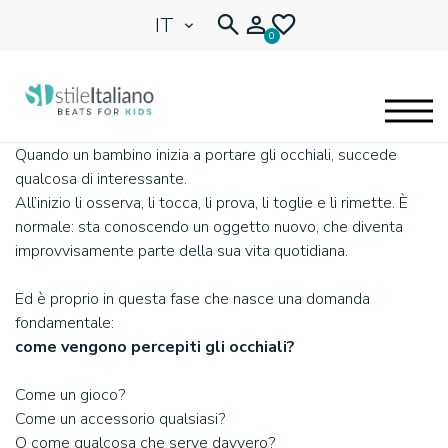
IT
0
Quando un bambino inizia a portare gli occhiali, succede
EYEGLASSES
qualcosa di interessante.
All’inizio li osserva, li tocca, li prova, li toglie e li rimette. È
KIDENTITY
normale: sta conoscendo un oggetto nuovo, che diventa
improvvisamente parte della sua vita quotidiana.
BLOG
Ed è proprio in questa fase che nasce una domanda
fondamentale:
🩷 OUR HEART
come vengono percepiti gli occhiali?
Come un gioco?
Come un accessorio qualsiasi?
O come qualcosa che serve davvero?