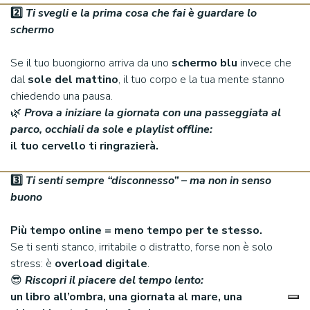
2️
⃣
Ti svegli e la prima cosa che fai è guardare lo
schermo
Se il tuo buongiorno arriva da uno
schermo blu
invece che
dal
sole del mattino
, il tuo corpo e la tua mente stanno
chiedendo una pausa.
🌿
Prova a iniziare la giornata con una passeggiata al
parco, occhiali da sole e playlist offline:
il tuo cervello ti ringrazierà.
3️
⃣
Ti senti sempre “disconnesso” – ma non in senso
buono
Più tempo online = meno tempo per te stesso.
Se ti senti stanco, irritabile o distratto, forse non è solo
stress: è
overload digitale
.
😎
Riscopri il piacere del tempo lento:
un libro all’ombra, una giornata al mare, una