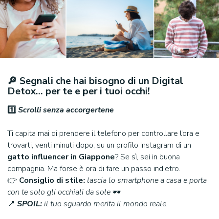
🔎 Segnali che hai bisogno di un Digital
Detox… per te e per i tuoi occhi!
1️
⃣
Scrolli senza accorgertene
Ti capita mai di prendere il telefono per controllare l’ora e
trovarti, venti minuti dopo, su un profilo Instagram di un
gatto influencer in Giappone
? Se sì, sei in buona
compagnia. Ma forse è ora di fare un passo indietro.
👉
Consiglio di stile:
lascia lo smartphone a casa e porta
con te solo gli occhiali da sole
🕶️
📍
SPOIL:
il tuo sguardo merita il mondo reale.