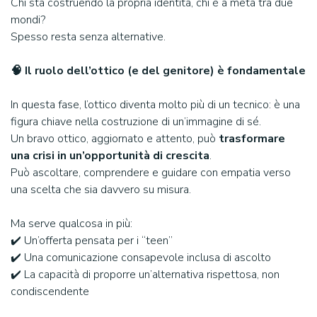
Chi sta costruendo la propria identità, chi è a metà tra due
mondi?
Spesso resta senza alternative.
🧠 Il ruolo dell’ottico (e del genitore) è fondamentale
In questa fase, l’ottico diventa molto più di un tecnico: è una
figura chiave nella costruzione di un’immagine di sé.
Un bravo ottico, aggiornato e attento, può
trasformare
una crisi in un’opportunità di crescita
.
Può ascoltare, comprendere e guidare con empatia verso
una scelta che sia davvero su misura.
Ma serve qualcosa in più:
✔️ Un’offerta pensata per i “teen”
✔️ Una comunicazione consapevole inclusa di ascolto
✔️ La capacità di proporre un’alternativa rispettosa, non
condiscendente