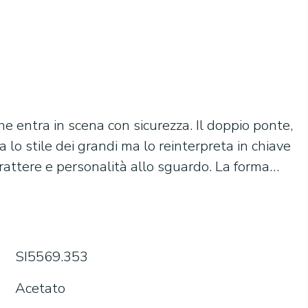
che entra in scena con sicurezza. Il doppio ponte,
a lo stile dei grandi ma lo reinterpreta in chiave
rattere e personalità allo sguardo. La forma
so con equilibrio, mentre le trasparenze e i colori
riscono il design e lo rendono facile da
 È l’occhiale di chi non segue la moda in silenzio,
uralezza. Cool, moderno e dal carattere urban:
SI5569.353
agazzi che sanno già chi vogliono essere.
Acetato