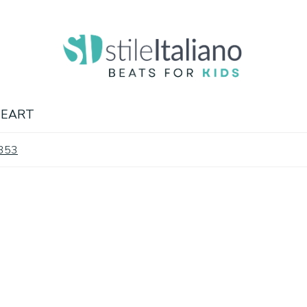
HEART
.353