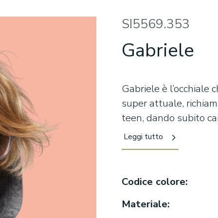
SI5569.353
Gabriele
Gabriele è l’occhiale 
super attuale, richiam
teen, dando subito ca
decisa incornicia il vi
Leggi tutto
contemporanei allegge
indossare ogni giorno.
ma la indossa con nat
Codice colore:
Gabriele è fatto per r
Materiale: