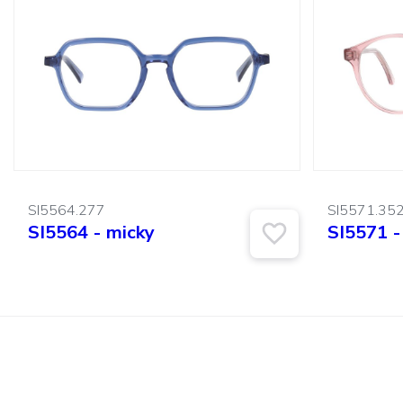
SI5564.277
SI5571.35
SI5564 - micky
SI5571 - 