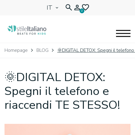
IT
0
EYEGLASSES
Homepage
BLOG
🌞DIGITAL DETOX: Spegni il telefono
KIDENTITY
🌞DIGITAL DETOX:
BLOG
Spegni il telefono e
riaccendi TE STESSO!
🩷 OUR HEART