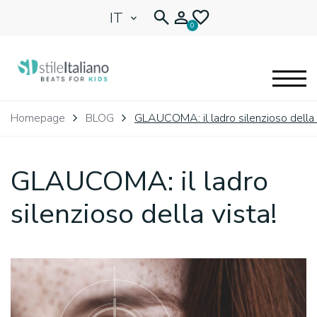
IT
0
EYEGLASSES
Homepage
BLOG
GLAUCOMA: il ladro silenzioso della 
KIDENTITY
GLAUCOMA: il ladro
BLOG
silenzioso della vista!
🩷 OUR HEART